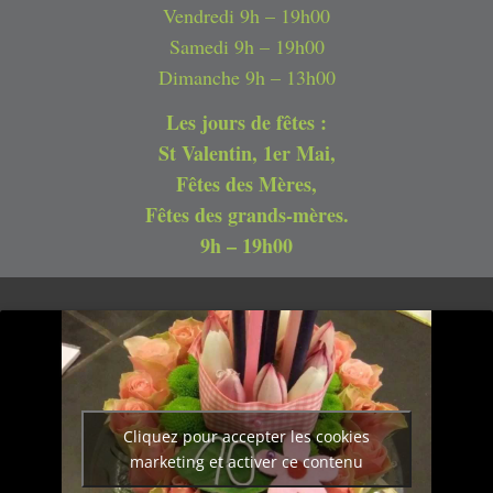
Vendredi 9h – 19h00
Samedi 9h – 19h00
Dimanche 9h – 13h00
Les jours de fêtes :
St Valentin, 1er Mai,
Fêtes des Mères,
Fêtes des grands-mères.
9h – 19h00
Cliquez pour accepter les cookies
marketing et activer ce contenu